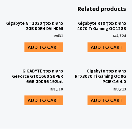
Related products
כרטיס מסך Gigabyte RTX
כרטיס מסך Gigabyte GT 1030
2GB DDR4 DVI HDMI
4070 Ti Gaming OC 12GB
₪
431
₪
4,724
ADD TO CART
ADD TO CART
כרטיס מסך Gigabyte
כרטיס מסך GIGABYTE
GeForce GTX 1660 SUPER
RTX3070 Ti Gaming OC 8G
6GB GDDR6 192bit
PCIEX16 4.0
₪
1,310
₪
3,713
ADD TO CART
ADD TO CART