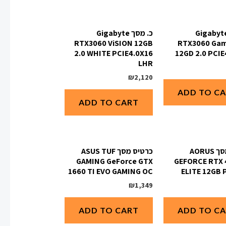
 מסך Gigabyte
כ. מסך Gigabyte
RTX3060 ViSION 12GB
RTX3060 Gam
2.0 WHITE PCIE4.0X16
12GD 2.0 PCIE
LHR
₪
2,120
ADD TO C
ADD TO CART
כרטיס מסך AORUS
כרטיס מסך ASUS TUF
GAMING GeForce GTX
GEFORCE RTX 
1660 TI EVO GAMING OC
ELITE 12GB P
₪
1,349
ADD TO CART
ADD TO C