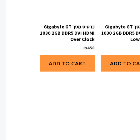
כרטיס מסך Gigabyte GT
כרטיס מסך Gigabyte GT
1030 2GB DDR5 DVI HDMI
1030 2GB DDR5 D
Over Clock
Low 
₪
458
ADD TO CART
ADD TO C