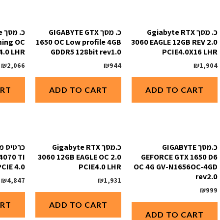
כ. מסך Ggiabyte RTX
כ. מסך GIGABYTE GTX
כ.
ing OC
1650 OC Low profile 4GB
3060 EAGLE 12GB REV 2.0
4.0 LHR
GDDR5 128bit rev1.0
PCIE4.0X16 LHR
₪
2,066
₪
944
₪
1,904
ART
ADD TO CART
ADD TO CART
כ.מסך GIGABYTE
כ.מסך Gigabyte RTX
4070 TI
3060 12GB EAGLE OC 2.0
GEFORCE GTX 1650 D6
CIE 4.0
PCIE4.0 LHR
OC 4G GV-N1656OC-4GD
rev2.0
₪
4,847
₪
1,931
₪
999
ART
ADD TO CART
ADD TO CART