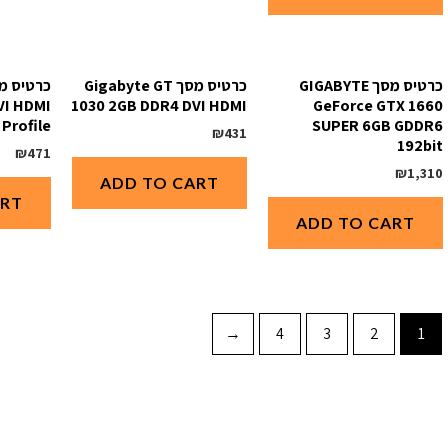
כרטיס מסך GIGABYTE
כרטיס מסך Gigabyte GT
VI HDMI
1030 2GB DDR4 DVI HDMI
GeForce GTX 1660
Profile
SUPER 6GB GDDR6
₪
431
192bit
₪
471
₪
1,310
ADD TO CART
ART
ADD TO CART
←
4
3
2
1