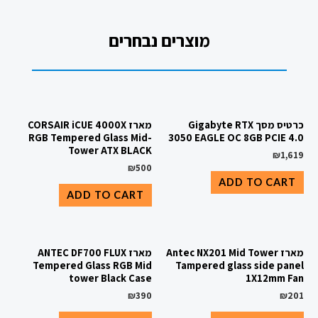
מוצרים נבחרים
כרטיס מסך Gigabyte RTX
מארז CORSAIR iCUE 4000X
RGB Tempered Glass Mid-
3050 EAGLE OC 8GB PCIE 4.0
Tower ATX BLACK
₪
1,619
₪
500
ADD TO CART
ADD TO CART
מארז Antec NX201 Mid Tower
מארז ANTEC DF700 FLUX
Tempered Glass RGB Mid
Tampered glass side panel
tower Black Case
1X12mm Fan
₪
390
₪
201