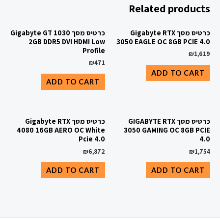
Related products
כרטיס מסך Gigabyte RTX
כרטיס מסך Gigabyte GT 1030
2GB DDR5 DVI HDMI Low
3050 EAGLE OC 8GB PCIE 4.0
Profile
₪
1,619
₪
471
ADD TO CART
ADD TO CART
כרטיס מסך GIGABYTE RTX
כרטיס מסך Gigabyte RTX
4080 16GB AERO OC White
3050 GAMING OC 8GB PCIE
Pcie 4.0
4.0
₪
6,872
₪
1,754
ADD TO CART
ADD TO CART