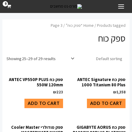
ילוג
M
M
MAIN
תוכן
a
i
MENU
x
n
Products tagged “ספק כוח”
/
Home
/ Page 3
p
p
ספק כוח
r
r
i
i
c
c
Showing 25–29 of 29 results
e
e
ספק כח ANTEC Signature
ספק כח ANTEC VP550P PLUS
550W 120mm
1000 Titanium 80 Plus
₪
223
₪
1,358
ADD TO CART
ADD TO CART
ספק כח GIGABYTE AORUS
ספק מודולרי Cooler Master