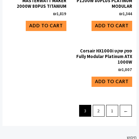
MASTERWATT MAKER
P1200W 80PLUS PLATINUM
2000W 80PUS TITANIUM
MODULAR
₪
1,819
₪
1,344
ADD TO CART
ADD TO CART
ספק שקט Corsair HX1000i
Fully Modular Platinum ATX
1000W
₪
1,007
ADD TO CART
3
2
1
→
חיפוש