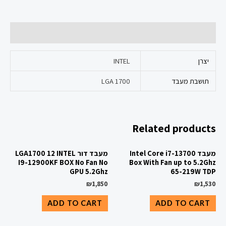
Additional information
יצרן
INTEL
תושבת מעבד
LGA 1700
Related products
מעבד Intel Core i7-13700
מעבד דור LGA1700 12 INTEL
I9-12900KF BOX No Fan No
Box With Fan up to 5.2Ghz
GPU 5.2Ghz
65-219W TDP
₪
1,850
₪
1,530
ADD TO CART
ADD TO CART