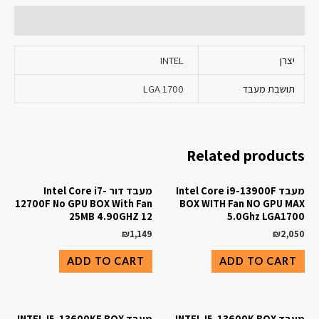
Additional information
יצרן
INTEL
תושבת מעבד
LGA 1700
Related products
מעבד Intel Core i9-13900F
מעבד דור Intel Core i7-
12700F No GPU BOX With Fan
BOX WITH Fan NO GPU MAX
25MB 4.90GHZ 12
5.0Ghz LGA1700
₪
1,149
₪
2,050
ADD TO CART
ADD TO CART
מעבד INTEL I5-13600K BOX
מעבד INTEL I5-13600KF BOX