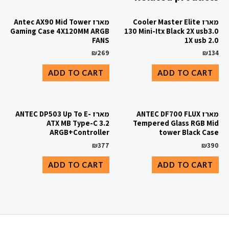
מארז Cooler Master Elite
מארז Antec AX90 Mid Tower
Gaming Case 4X120MM ARGB
130 Mini-Itx Black 2X usb3.0
FANS
1X usb 2.0
₪
269
₪
134
ADD TO CART
ADD TO CART
מארז ANTEC DF700 FLUX
מארז ANTEC DP503 Up To E-
ATX MB Type-C 3.2
Tempered Glass RGB Mid
ARGB+Controller
tower Black Case
₪
377
₪
390
ADD TO CART
ADD TO CART