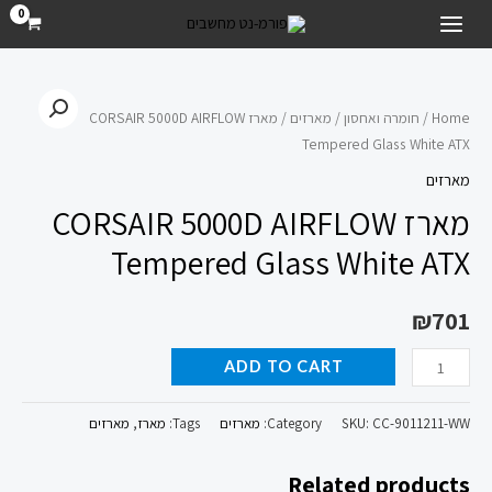
ילוג
MAIN
תוכן
MENU
מארז
CORSAIR
Home
/
חומרה ואחסון
/
מארזים
/ מארז CORSAIR 5000D AIRFLOW
Tempered Glass White ATX
5000D
AIRFLOW
מארזים
Tempered
מארז CORSAIR 5000D AIRFLOW
Glass
Tempered Glass White ATX
White
ATX
₪
701
quantity
ADD TO CART
CC-9011211-WW
SKU:
Category:
מארזים
Tags:
מארז
,
מארזים
Related products