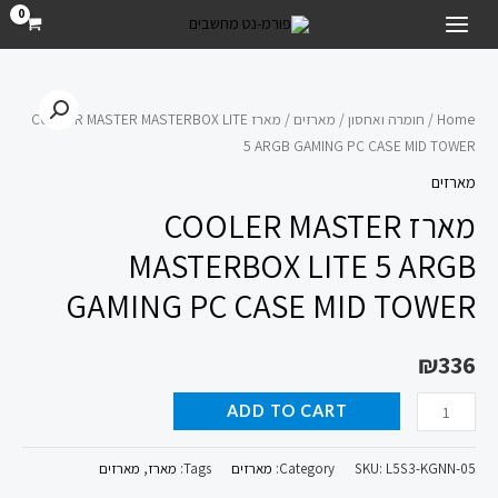
ילוג
MAIN
תוכן
MENU
מארז
COOLER
Home
/
חומרה ואחסון
/
מארזים
/ מארז COOLER MASTER MASTERBOX LITE
5 ARGB GAMING PC CASE MID TOWER
MASTER
MASTERBOX
מארזים
LITE
מארז COOLER MASTER
5
MASTERBOX LITE 5 ARGB
ARGB
GAMING PC CASE MID TOWER
GAMING
PC
CASE
₪
336
MID
ADD TO CART
TOWER
quantity
L5S3-KGNN-05
SKU:
Category:
מארזים
Tags:
מארז
,
מארזים