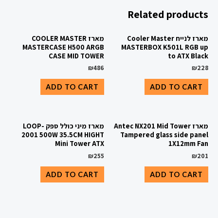
Related products
מארז לנייח Cooler Master
מארז COOLER MASTER
MASTERCASE H500 ARGB
MASTERBOX K501L RGB up
CASE MID TOWER
to ATX Black
₪
486
₪
228
ADD TO CART
ADD TO CART
מארז Antec NX201 Mid Tower
מארז מיני כולל ספק LOOP-
2001 500W 35.5CM HIGHT
Tampered glass side panel
Mini Tower ATX
1X12mm Fan
₪
255
₪
201
ADD TO CART
ADD TO CART