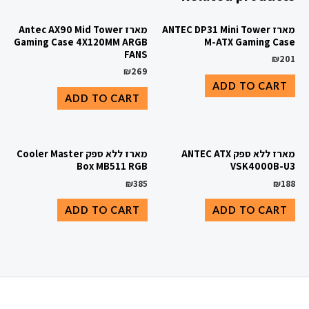
מארז ANTEC DP31 Mini Tower
מארז Antec AX90 Mid Tower
Gaming Case 4X120MM ARGB
M-ATX Gaming Case
FANS
₪
201
₪
269
ADD TO CART
ADD TO CART
מארז ללא ספק ANTEC ATX
מארז ללא ספק Cooler Master
Box MB511 RGB
VSK4000B-U3
₪
385
₪
188
ADD TO CART
ADD TO CART