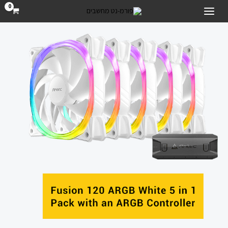
ילוג
MAIN
תוכן
MENU
מאוררים
למארז
Antec
Fusion
120mm
ARGB
5
PACK
Fan
And
Conntroller
quantity