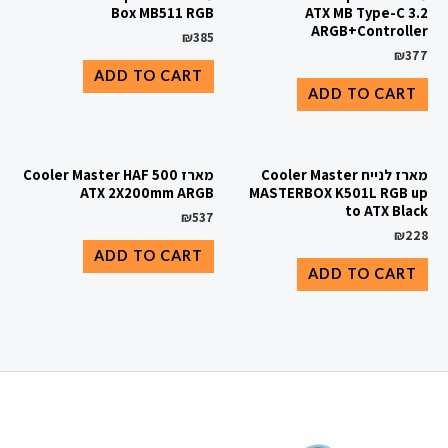
Box MB511 RGB
ATX MB Type-C 3.2
ARGB+Controller
₪
385
₪
377
ADD TO CART
ADD TO CART
מארז לנייח Cooler Master
מארז Cooler Master HAF 500
ATX 2X200mm ARGB
MASTERBOX K501L RGB up
to ATX Black
₪
537
₪
228
ADD TO CART
ADD TO CART