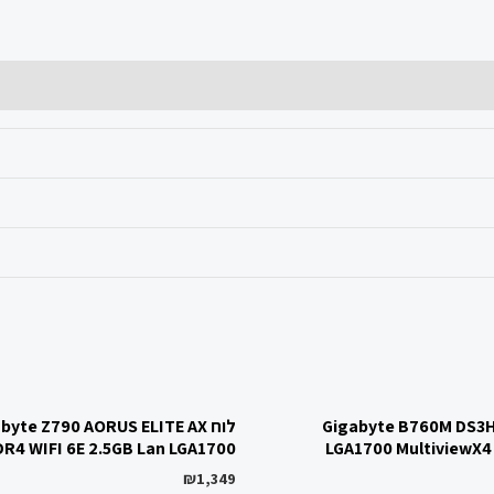
Gigabyte B760M DS3H D
לוח byte Z790 AORUS ELITE AX
R4 WIFI 6E 2.5GB Lan LGA1700
LGA1700 MultiviewX4
₪
1,349