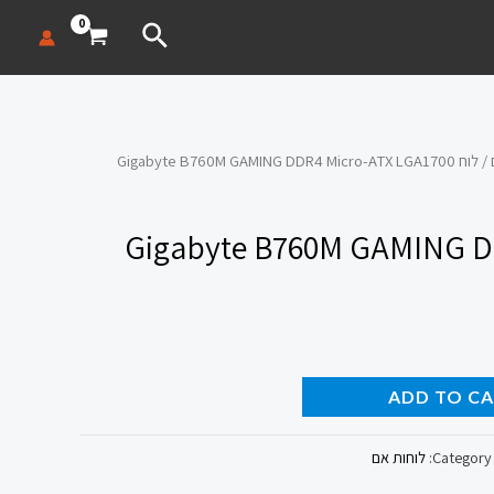
חיפוש
/ לוח Gigabyte B760M GAMING DDR4 Micro-ATX LGA1700
Gigabyte B760M GAMING DDR-
ADD TO C
Category:
לוחות אם