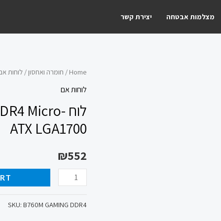
מצלמות אבטחה
יצירת קשר
לוח
Home
/
חומרה ואחסון
/
לוחות אם
Gigabyte
לוחות אם
B760M
לוח 4 Micro
GAMING
ATX LGA1700
DDR4
Micro-
₪
552
ATX
LGA1700
ART
quantity
SKU:
B760M GAMING DDR4