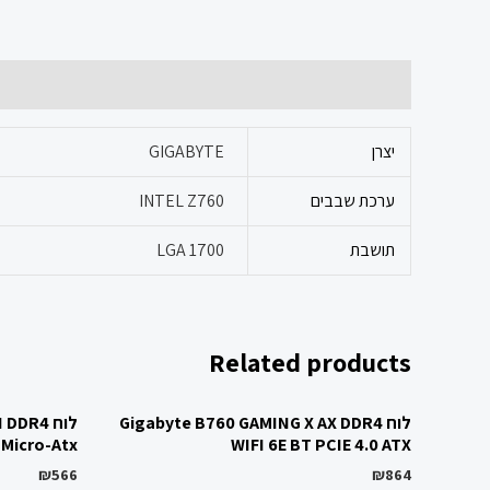
Additional information
יצרן
GIGABYTE
ערכת שבבים
INTEL Z760
תושבת
LGA 1700
Related products
לוח Gigabyte B760 GAMING X AX DDR4
לוח DR4
 Micro-Atx
WIFI 6E BT PCIE 4.0 ATX
₪
566
₪
864