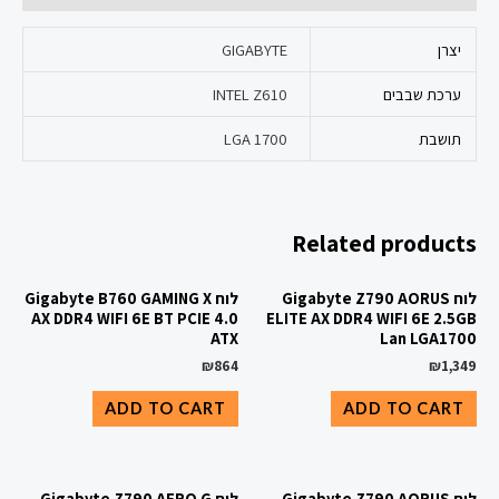
יצרן
GIGABYTE
ערכת שבבים
INTEL Z610
תושבת
LGA 1700
Related products
לוח Gigabyte Z790 AORUS
לוח Gigabyte B760 GAMING X
AX DDR4 WIFI 6E BT PCIE 4.0
ELITE AX DDR4 WIFI 6E 2.5GB
ATX
Lan LGA1700
₪
864
₪
1,349
ADD TO CART
ADD TO CART
לוח Gigabyte Z790 AORUS
לוח Gigabyte Z790 AERO G