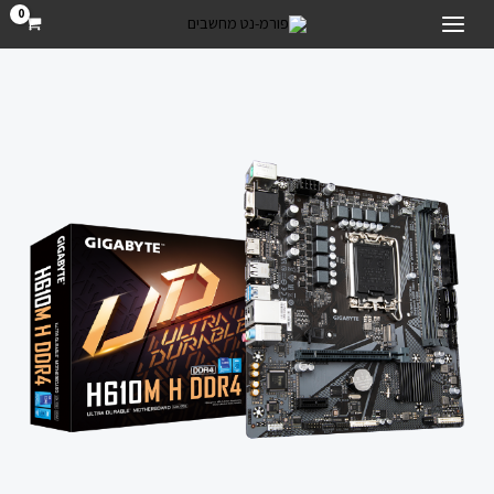
ילוג
MAIN
תוכן
MENU
לוח
לאינטל
דור
12
Gigabyte
H610M
H
DDR4
rev
1.3
VGA
HDMI
quantity